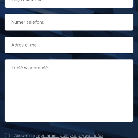
Akcpetuję
regulamin i polityke prywatności