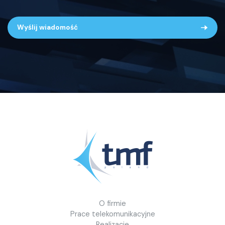
Wyślij wiadomość
O firmie
Prace telekomunikacyjne
Realizacje