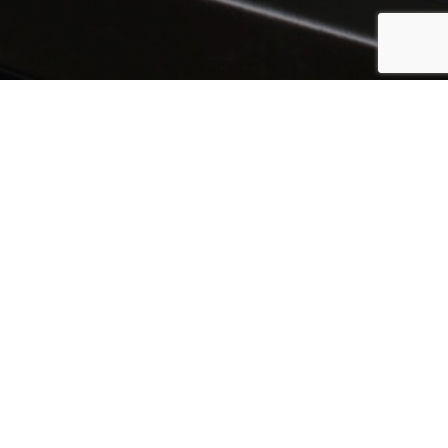
Poznaj naszą firmę
Działamy na rynku
sieciowym od
8 lat.
Dostarczamy kompleksowe usługi z zakresu projektowania
oraz wdrażania infrastruktury sieciowej. Dostarczamy
wydajny internet dla odbiorców biznesowych, projektujemy
oraz
budujemy
sieci światłowodowe, zajmujemy się
kompleksowym wykonawstwem prac ziemnych i