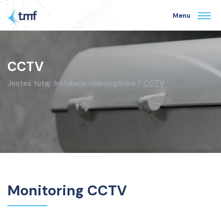
Menu
CCTV
Jesteś tutaj:
Instalacje niskoprądowe
CCTV
Monitoring CCTV