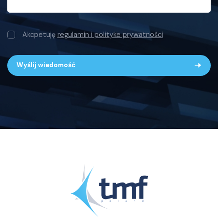
Akcpetuję
regulamin i polityke prywatności
Wyślij wiadomość